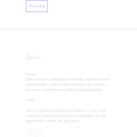
Pročitaj
Misija:
Olakašavanje i poboljšanje kvaliteta života ljudi kroz
profesionalan i individualan pristup, kao i zaštita,
očuvanje i poboljšavanje vida svakog pacijenta.
Vizija:
Naša vizija je da budemo kompanija u koju ćete
svaki put rado uputiti porodicu i prijatelje, jer ste
prepoznali kvalitet koji pružamo.