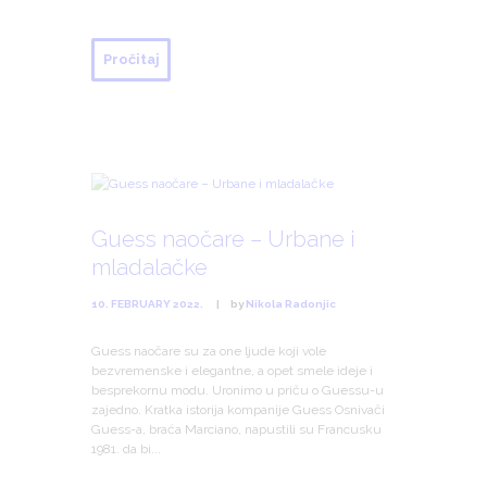
Pročitaj
Guess naočare – Urbane i
mladalačke
10. FEBRUARY 2022.
by
Nikola Radonjic
Guess naočare su za one ljude koji vole
bezvremenske i elegantne, a opet smele ideje i
besprekornu modu. Uronimo u priču o Guessu-u
zajedno. Kratka istorija kompanije Guess Osnivači
Guess-a, braća Marciano, napustili su Francusku
1981. da bi...