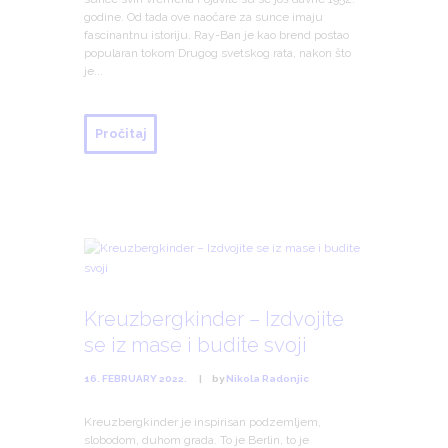
godine. Od tada ove naočare za sunce imaju
fascinantnu istoriju. Ray-Ban je kao brend postao
popularan tokom Drugog svetskog rata, nakon što
je...
Pročitaj
Kreuzbergkinder – Izdvojite
se iz mase i budite svoji
16. FEBRUARY 2022.
by
Nikola Radonjic
Kreuzbergkinder je inspirisan podzemljem,
slobodom, duhom grada. To je Berlin, to je