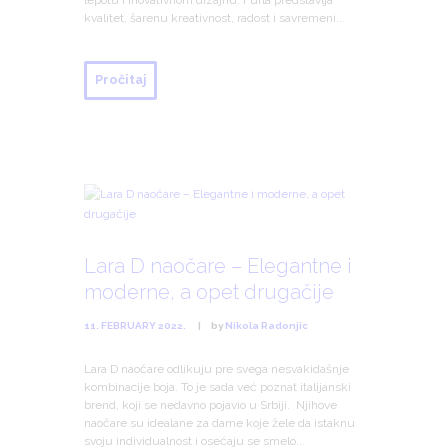
lepotu i inovativnom dizajnu. Furla predstavlja
kvalitet, šarenu kreativnost, radost i savremeni...
Pročitaj
Lara D naočare – Elegantne i
moderne, a opet drugačije
11. FEBRUARY 2022.
by
Nikola Radonjic
Lara D naočare odlikuju pre svega nesvakidašnje
kombinacije boja. To je sada već poznat italijanski
brend, koji se nedavno pojavio u Srbiji. Njihove
naočare su idealane za dame koje žele da istaknu
svoju individualnost i osećaju se smelo...