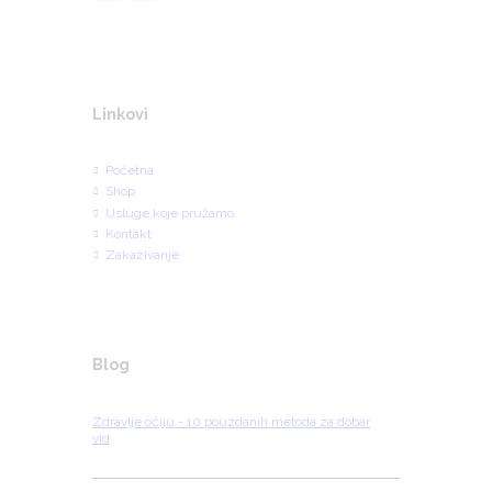
Linkovi
Početna
Shop
Usluge koje pružamo
Kontakt
Zakazivanje
Blog
Zdravlje očiju - 10 pouzdanih metoda za dobar
vid