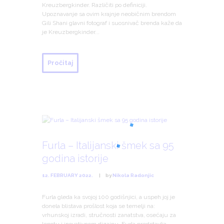
Kreuzbergkinder. Različiti po definiciji.
Upoznavanje sa ovim krajnje neobičnim brendom
Gili Shani glavni fotograf i suosnivač brenda kaže da
je Kreuzbergkinder...
Pročitaj
Furla – Italijanski šmek sa 95
godina istorije
12. FEBRUARY 2022.
by
Nikola Radonjic
Furla gleda ka svojoj 100 godišnjici, a uspeh joj je
donela blistava prošlost koja se temelji na:
vrhunskoj izradi, stručnosti zanatstva, osećaju za