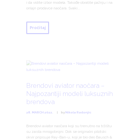
i da vidite izbor modela. Takođe obratite pažnju i na
onlajn prodavce naočara. Svaki...
Pročitaj
Brendovi aviator naočara –
Najpozantiji modeli luksuznih
brendova
28. MARCH 2022.
by
Nikola Radonjic
Brendovi aviator naočara koji su trenutno na tržištu
su zaista mnogobrojni. Dok se originalni pilotski
okvir pripisuje Ray-Ban-u, koji je bio deo Bausch &