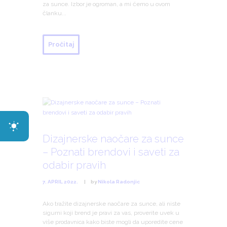
za sunce. Izbor je ogroman, a mi ćemo u ovom
članku...
Pročitaj
Dizajnerske naočare za sunce
– Poznati brendovi i saveti za
odabir pravih
7. APRIL 2022.
by
Nikola Radonjic
Ako tražite dizajnerske naočare za sunce, ali niste
sigurni koji brend je pravi za vas, proverite uvek u
više prodavnica kako biste mogli da uporedite cene