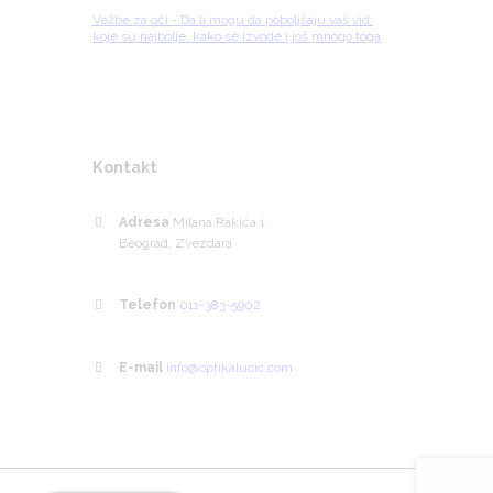
Vežbe za oči - Da li mogu da poboljšaju vaš vid,
koje su najbolje, kako se izvode i još mnogo toga
Kontakt
Adresa
Milana Rakića 1
Beograd, Zvezdara
Telefon
011-383-5902
E-mail
info@optikalucic.com