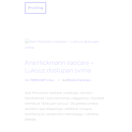
Pročitaj
Ana Hickmann naočare –
Luksuz dostupan svima
10. FEBRUARY 2022.
by
Nikola Radonjic
Ana Hickmann naočare izražavaju istinsku
ženstvenost i bezvremensku eleganciju. Koncept
brenda je “dostupni luksuz” što podrazumeva
savršeni spoj elegancije, estetike i dizajna
kombinujući savremenu tehnologiju i složene
detalje...