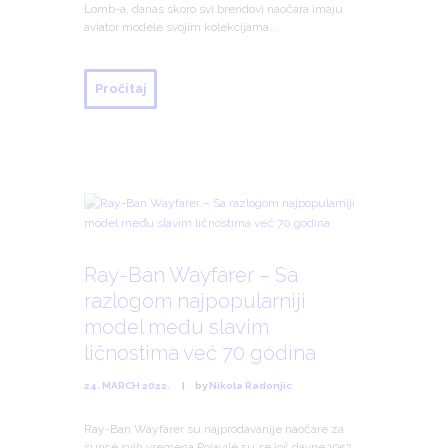
Lomb-a, danas skoro svi brendovi naočara imaju
aviator modele svojim kolekcijama...
Pročitaj
Ray-Ban Wayfarer – Sa
razlogom najpopularniji
model među slavim
ličnostima već 70 godina
24. MARCH 2022.
by
Nikola Radonjic
Ray-Ban Wayfarer su najprodavanije naočare za
sunce svih vremena Pojavile su se još davne 1952.