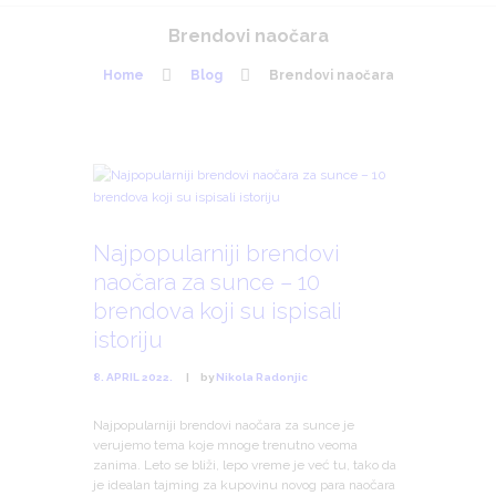
Brendovi naočara
Home
Blog
Brendovi naočara
Najpopularniji brendovi
naočara za sunce – 10
brendova koji su ispisali
istoriju
8. APRIL 2022.
by
Nikola Radonjic
Najpopularniji brendovi naočara za sunce je
verujemo tema koje mnoge trenutno veoma
zanima. Leto se bliži, lepo vreme je već tu, tako da
je idealan tajming za kupovinu novog para naočara