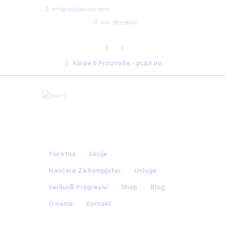
info@optikalucic.com
011-383-5902
Radno Vreme 10:00 - 20:00
Korpa
0 Proizvoda
-
рсд0.00
Početna
Akcije
Naočare Za Kompjuter
Usluge
Varilux® Progresivi
Shop
Blog
O nama
Kontakt