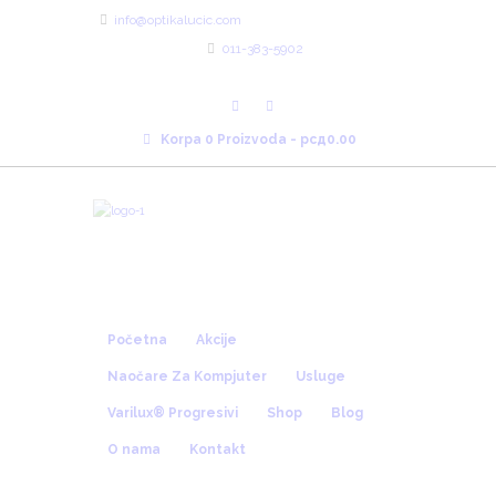
info@optikalucic.com
011-383-5902
Radno Vreme 10:00 - 20:00
Korpa
0 Proizvoda
-
рсд0.00
Početna
Akcije
Naočare Za Kompjuter
Usluge
Varilux® Progresivi
Shop
Blog
O nama
Kontakt