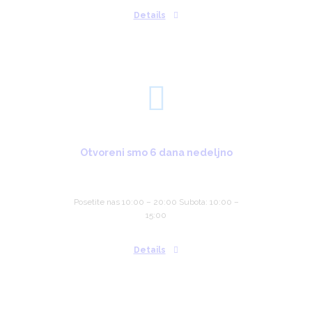
Details
Otvoreni smo 6 dana nedeljno
Posetite nas 10:00 – 20:00 Subota: 10:00 –
15:00
Details