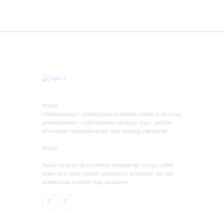
Misija:
Olakašavanje i poboljšanje kvaliteta života ljudi kroz
profesionalan i individualan pristup, kao i zaštita,
očuvanje i poboljšavanje vida svakog pacijenta.
Vizija:
Naša vizija je da budemo kompanija u koju ćete
svaki put rado uputiti porodicu i prijatelje, jer ste
prepoznali kvalitet koji pružamo.