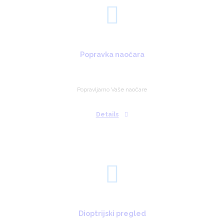
Popravka naočara
Popravljamo Vaše naočare
Details
Dioptrijski pregled