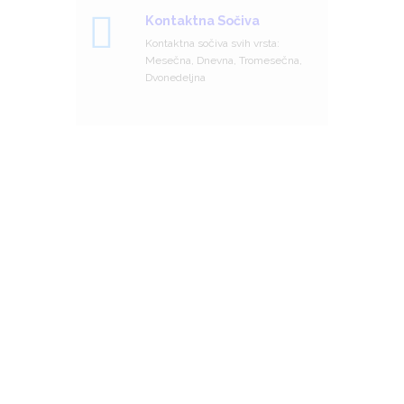
Kontaktna Sočiva
Kontaktna sočiva svih vrsta:
Mesečna, Dnevna, Tromesečna,
Dvonedeljna