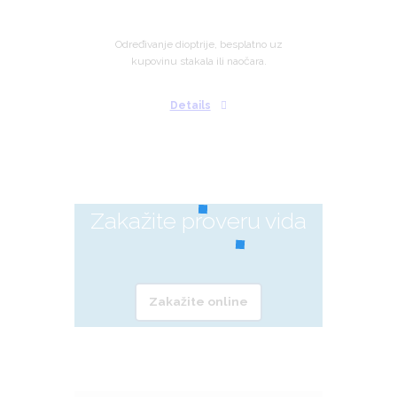
Određivanje dioptrije, besplatno uz
kupovinu stakala ili naočara.
Details
Zakažite proveru vida
Zakažite online