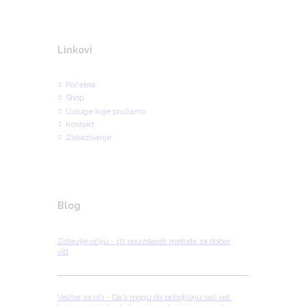
Linkovi
Početna
Shop
Usluge koje pružamo
Kontakt
Zakazivanje
Blog
Zdravlje očiju - 10 pouzdanih metoda za dobar
vid
Vežbe za oči - Da li mogu da poboljšaju vaš vid,