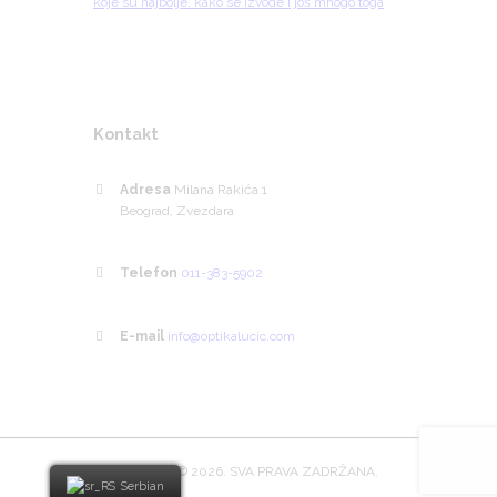
koje su najbolje, kako se izvode i još mnogo toga
Kontakt
Adresa
Milana Rakića 1
Beograd, Zvezdara
Telefon
011-383-5902
E-mail
info@optikalucic.com
OPTIKALUCIC
© 2026. SVA PRAVA ZADRŽANA.
Serbian