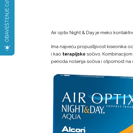
OBAVEŠTENJE CoV2
Air optix Night & Day je meko kontaktno
Ima najveću propustljivost kiseonika od 
i kao
terapijsko
sočivo. Kombinacijom 
perioda nošenja sočiva i otpornost na 