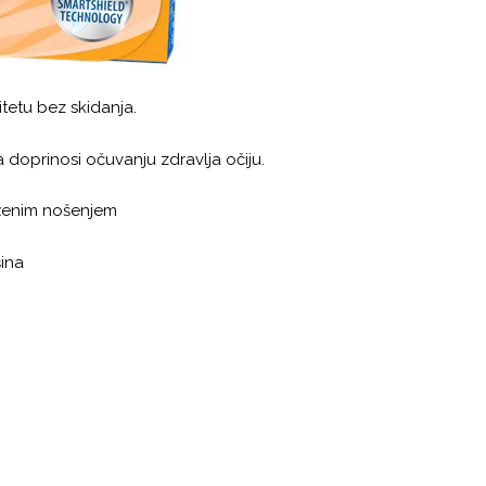
itetu bez skidanja.
a doprinosi očuvanju zdravlja očiju.
ženim nošenjem
šina