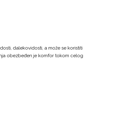
osti, dalekovidosti, a može se koristiti
ženja obezbeđen je komfor tokom celog