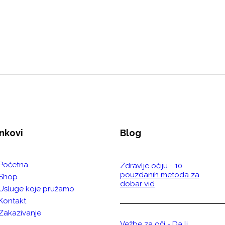
nkovi
Blog
Početna
Zdravlje očiju - 10
pouzdanih metoda za
Shop
dobar vid
Usluge koje pružamo
Kontakt
Zakazivanje
Vežbe za oči - Da li