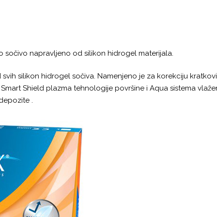
 sočivo napravljeno od silikon hidrogel materijala.
svih silikon hidrogel sočiva. Namenjeno je za korekciju kratkovid
Smart Shield plazma tehnologije površine i Aqua sistema vla
depozite .