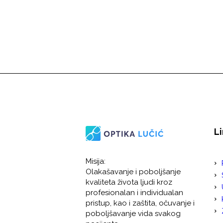
Li
Misija:
Olakašavanje i poboljšanje
kvaliteta života ljudi kroz
profesionalan i individualan
pristup, kao i zaštita, očuvanje i
poboljšavanje vida svakog