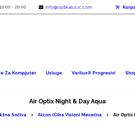
10:00 - 20:00
info@optikalucic.com
Korp
e Za Kompjuter
Usluge
Varilux® Progresivi
Sho
Air Optix Night & Day Aqua
ktna Sočiva
Alcon (Ciba Vision) Mesečna
Air Optix