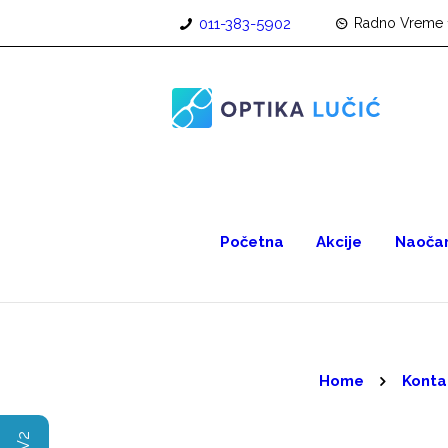
011-383-5902
Radno Vreme 
Početna
Akcije
Naočar
Home
Konta