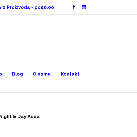
a
0 Proizvoda
-
рсд0.00
p
Blog
O nama
Kontakt
 Night & Day Aqua