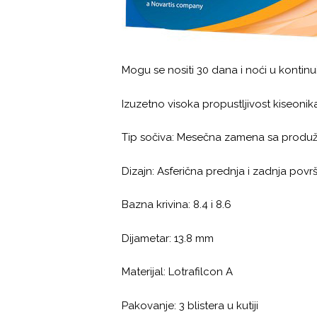
Mogu se nositi 30 dana i noći u kontinu
Izuzetno visoka propustljivost kiseonik
Tip sočiva: Mesečna zamena sa produ
Dizajn: Asferična prednja i zadnja povr
Bazna krivina: 8.4 i 8.6
Dijametar: 13.8 mm
Materijal: Lotrafilcon A
Pakovanje: 3 blistera u kutiji