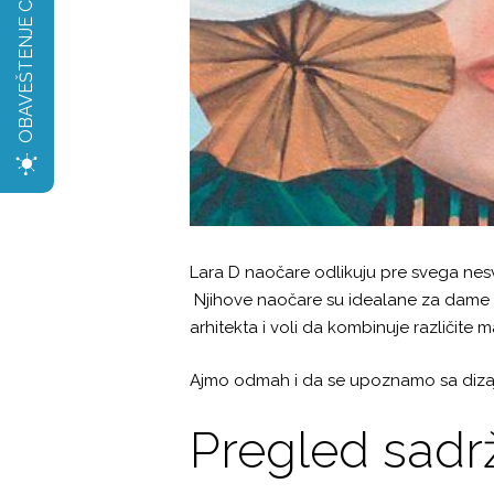
OBAVEŠTENJE CoV2
Lara D naočare odlikuju pre svega nesva
Njihove naočare su idealane za dame ko
arhitekta i voli da kombinuje različite m
Ajmo odmah i da se upoznamo sa dizajn
Pregled sadrž