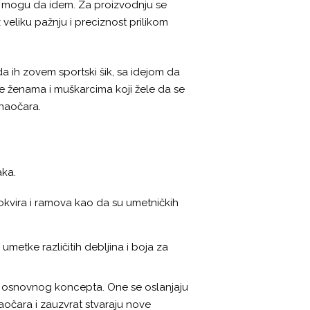
e mogu da idem. Za proizvodnju se
z veliku pažnju i preciznost prilikom
 da ih zovem sportski šik, sa idejom da
ene ženama i muškarcima koji žele da se
 naočara.
aka.
je okvira i ramova kao da su umetničkih
metke različitih debljina i boja za
ja osnovnog koncepta. One se oslanjaju
naočara i zauzvrat stvaraju nove