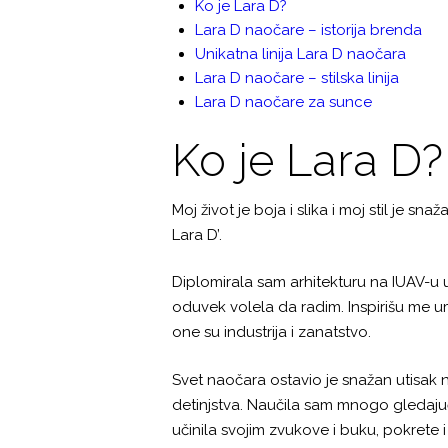
Ko je Lara D?
Lara D naočare – istorija brenda
Unikatna linija Lara D naočara
Lara D naočare – stilska linija
Lara D naočare za sunce
Ko je Lara D?
Moj život je boja i slika i moj stil je s
Lara D’.
Diplomirala sam arhitekturu na IUAV-u u 
oduvek volela da radim. Inspirišu me um
one su industrija i zanatstvo.
Svet naočara ostavio je snažan utisak
detinjstva. Naučila sam mnogo gledaj
učinila svojim zvukove i buku, pokrete i