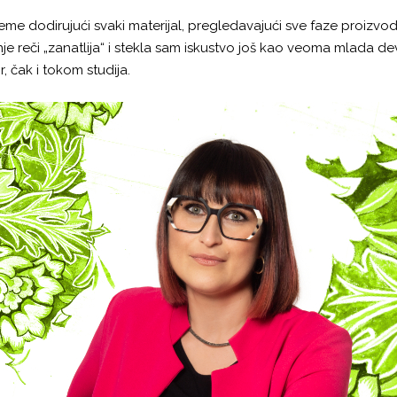
me dodirujući svaki materijal, pregledavajući sve faze proizvodn
 reči „zanatlija“ i stekla sam iskustvo još kao veoma mlada devo
, čak i tokom studija.