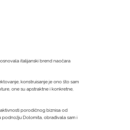
am osnovala italijanski brend naočara
jektovanje, konstruisanje je ono što sam
ture, one su apstraktne i konkretne,
aktivnosti porodičnog biznisa od
 podnožju Dolomita, obrađivala sam i