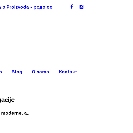
a
0 Proizvoda
-
рсд0.00
p
Blog
O nama
Kontakt
ačije
 moderne, a...