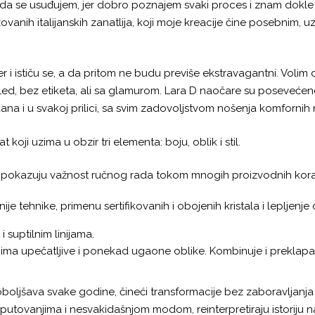
m da se usuđujem, jer dobro poznajem svaki proces i znam dokl
ovanih italijanskih zanatlija, koji moje kreacije čine posebnim, u
ter i ističu se, a da pritom ne budu previše ekstravagantni. Volim
 izgled, bez etiketa, ali sa glamurom. Lara D naočare su poseveć
 dana i u svakoj prilici, sa svim zadovoljstvom nošenja komfornih
 koji uzima u obzir tri elementa: boju, oblik i stil.
rad i pokazuju važnost ručnog rada tokom mnogih proizvodnih kor
vnije tehnike, primenu sertifikovanih i obojenih kristala i lepljen
 suptilnim linijama.
ima upečatljive i ponekad ugaone oblike. Kombinuje i preklapa u
 poboljšava svake godine, čineći transformacije bez zaboravljan
u putovanjima i nesvakidašnjom modom, reinterpretiraju istoriju 