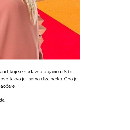
nd, koji se nedavno pojavio u Srbiji.
avo takva je i sama dizajnerka. Ona je
 naočare.
da.