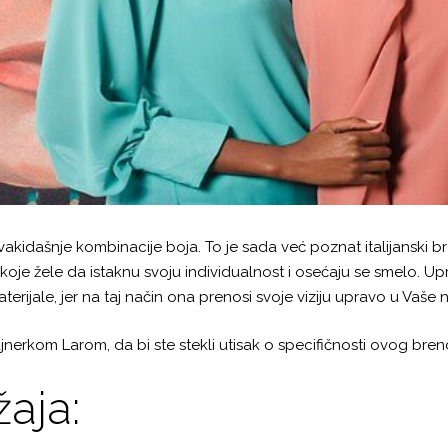
kidašnje kombinacije boja. To je sada već poznat italijanski bre
je žele da istaknu svoju individualnost i osećaju se smelo. Upr
aterijale, jer na taj način ona prenosi svoje viziju upravo u Vaše
erkom Larom, da bi ste stekli utisak o specifičnosti ovog bren
aja: