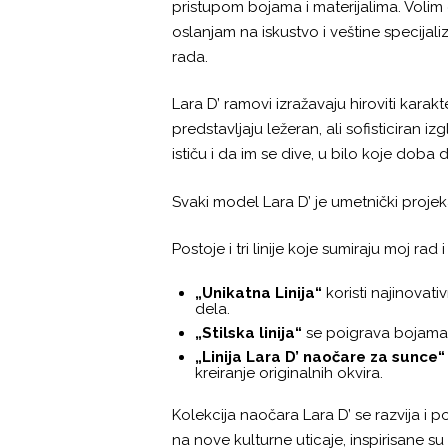
pristupom bojama i materijalima. Voli
oslanjam na iskustvo i veštine specijaliz
rada.
Lara D’ ramovi izražavaju hiroviti karak
predstavljaju ležeran, ali sofisticiran
ističu i da im se dive, u bilo koje doba
Svaki model Lara D’ je umetnički projekat
Postoje i tri linije koje sumiraju moj 
„Unikatna Linija“
koristi najinovati
dela.
„Stilska linija“
se poigrava bojama i
„Linija Lara D’ naočare za sunce“
kreiranje originalnih okvira.
Kolekcija naočara Lara D’ se razvija i
na nove kulturne uticaje, inspirisane s