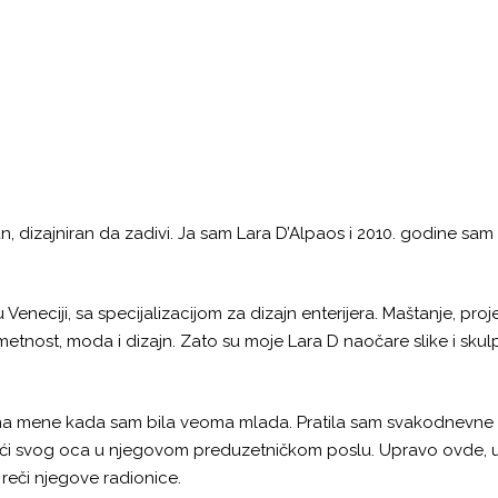
nažan, dizajniran da zadivi. Ja sam Lara D’Alpaos i 2010. godine s
Veneciji, sa specijalizacijom za dizajn enterijera. Maštanje, pro
etnost, moda i dizajn. Zato su moje Lara D naočare slike i skulp
 na mene kada sam bila veoma mlada. Pratila sam svakodnevne 
ući svog oca u njegovom preduzetničkom poslu. Upravo ovde, u
 reči njegove radionice.