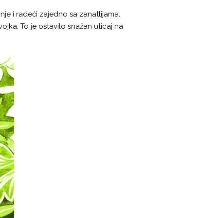
je i radeći zajedno sa zanatlijama.
jka. To je ostavilo snažan uticaj na