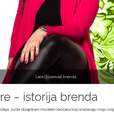
Lara D osnivač brenda
e – istorija brenda
a ideja: ovde dizajniram modele naočara koji izražavaju moju vizi