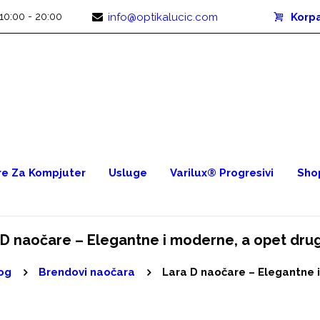
10:00 - 20:00
info@optikalucic.com
Korp
e Za Kompjuter
Usluge
Varilux® Progresivi
Sho
 D naočare – Elegantne i moderne, a opet drug
og
Brendovi naočara
Lara D naočare – Elegantne i