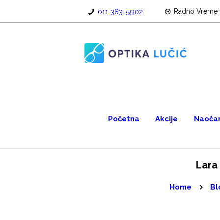
011-383-5902
Radno Vreme 
Početna
Akcije
Naočar
Lara
Home
Bl