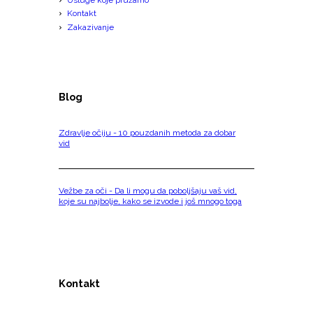
Kontakt
Zakazivanje
Blog
Zdravlje očiju - 10 pouzdanih metoda za dobar
vid
Vežbe za oči - Da li mogu da poboljšaju vaš vid,
koje su najbolje, kako se izvode i još mnogo toga
Kontakt