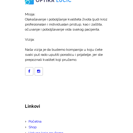
Misija:
Olakašavanje i poboljšanje kvaliteta života ljudi kroz
profesionalan i individualan pristup, kao i zaštita,
očuvanje i poboljšavanje vida svakog pacijenta.
Vizija:
Naša vizija je da budemo kompanija u koju ćete
svaki put rado uputiti porodicu i prijatelje, jer ste
prepoznali kvalitet koji pružamo.
Linkovi
Početna
Shop
Usluge koje pružamo