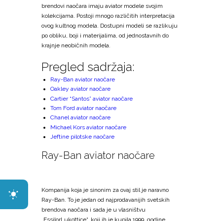
brendovi naočara imaju aviator modele svojim
kolekcijama. Postoji mnogo različitih interpretacija
ovog kultnog modela. Dostupni modeli se razlikuju
po obliku, boji i materijalima, od jednostavnih do
krajnje neobičnih modela.
Pregled sadržaja:
Ray-Ban aviator naočare
Oakley aviator naočare
Cartier “Santos” aviator naočare
Tom Ford aviator naočare
Chanel aviator naočare
Michael Kors aviator naočare
Jeftine pilotske naočare
Ray-Ban aviator naočare
Kompanija koja je sinonim za ovaj stil je naravno
Ray-Ban. To je jedan od najprodavanijih svetskih
brendova naočara i sada je u vlasništvu
„EssilorLukottice“, koji ih je kupila 1999. godine.