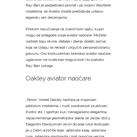
Ray-Ban je podjednako poznat i po svojim Wayfarer
modelima, ali Aviator model predstavlja urbanu
legendu već decenijama.
Prilikom naručivanja na zvaničnom sajtu, kupci
mogu da prilagode svoje aviator naočare. Možete
izabrati boju okvira, detalje i stakla, dodati sočiva
koja se izdaju na recept i uključiti personalizovanu
gravuru. Ovo konkurentski brendovi aviator naočara
uglavnom ne nude kao mogućnost i to svakako
Ray-Ban izdvaja.
Oakley aviator naočare
„Tenon“ model Oakley naočara je inspirisan
pilotskim modelima, i nudi svestranost za aktivan
životni stil. I sportski kul i nenaglašeno elegantna,
najsavremenija geometrijska stakla se zaista ističu.
Elegantni titanijumski okviri do pola ivice dostupan
je u četiri različite boje: satenska kalaj, satenska
crna, satenska maslinasta i mat ponoćna verzija.