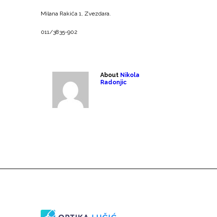
Milana Rakića 1, Zvezdara.
011/3835-902
About
Nikola
Radonjic