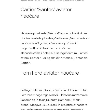
Cartier “Santos” aviator
naočare
Nazvane po Albertu Santos-Dumontu, brazilskom
pioniru vazduhoplovstva, Cartierove „Santos“ aviator
naočare izrađuju se u Francuskoj. Krase ih
prepoznatljivi šrafovi modne kuće na
slepoočnicama i dele DNK sa legendarnim „Santos“
satom. Cartier nudi 25 različitih modela „Santos de
Cartier“.
Tom Ford aviator naočare
Pošto je radio za „Gucci“ i „Yves Saint Laurent“, Tom
Ford zna mnogo toga o modi. Slobodno možemo da
kažemo da je to najluksuzniji američki modni
brend. Njegove „Blue Block Pilot Opticals“ naočare
nisu ništa drugo nego izuzetno lepe i moderne.