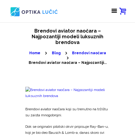
Brendovi aviator naočara –
Najpozantiji modeli luksuznih
brendova
Home
Blog
Brendovi naočara
Brendovi aviator naočara – Najpozantiji...
Brendovi aviator naočara koji su trenutno na tržištu
su zaista mnogobrojni.
Dok se originalni pilotski okvir pripisuje Ray-Ban-u,
koji je bio deo Bausch & Lomb-a, danas skoro svi