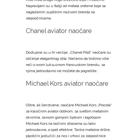
Napravljeni su u Italiji od metala srebrne boje sa
naglašenim suptilnim nazivom brenda na
slepoočnicama.
Chanel aviator naočare
Dostupne su u tri verzije, „Chanel Pilot“ naočare su
oličenje elegantnog stila. Nećemo da trošimo više
reči o ovom luksuznom francuskom brendu, sa
njima jednostavno ne možete da pogrešite.
Michael Kors aviator naočare
Oštre, ali ženstvene, naočare Michael Kors „Procida“
sa klasičnim aviator oblikom, sa svetlim metalnim
okvirima, ravnom gornjom šipkom i logotipom
Michael Kors na bočnim stranama su tako
jednostavne, a opet efektne. Tanke metalne drške,
plastični jastučići za nos i vrhovi za slepoočnice