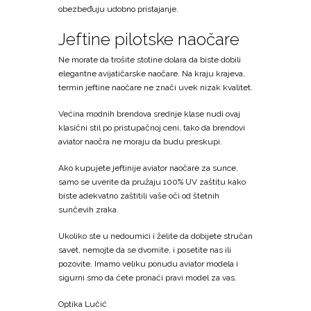
obezbeđuju udobno pristajanje.
Jeftine pilotske naočare
Ne morate da trošite stotine dolara da biste dobili
elegantne avijatičarske naočare. Na kraju krajeva,
termin jeftine naočare ne znači uvek nizak kvalitet.
Većina modnih brendova srednje klase nudi ovaj
klasični stil po pristupačnoj ceni, tako da brendovi
aviator naočra ne moraju da budu preskupi.
Ako kupujete jeftinije aviator naočare za sunce,
samo se uverite da pružaju 100% UV zaštitu kako
biste adekvatno zaštitili vaše oči od štetnih
sunčevih zraka.
Ukoliko ste u nedoumici i želite da dobijete stručan
savet, nemojte da se dvomite, i posetite nas ili
pozovite. Imamo veliku ponudu aviator modela i
sigurni smo da ćete pronaći pravi model za vas.
Optika Lučić