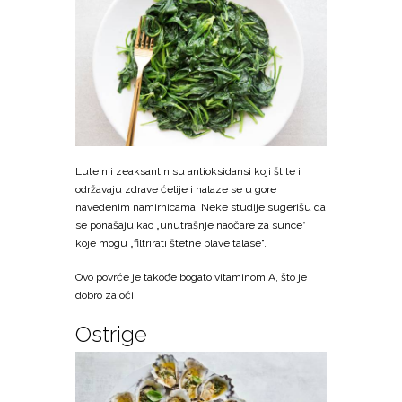
Lutein i zeaksantin su antioksidansi koji štite i
održavaju zdrave ćelije i nalaze se u gore
navedenim namirnicama. Neke studije sugerišu da
se ponašaju kao „unutrašnje naočare za sunce“
koje mogu „filtrirati štetne plave talase“.
Ovo povrće je takođe bogato vitaminom A, što je
dobro za oči.
Ostrige