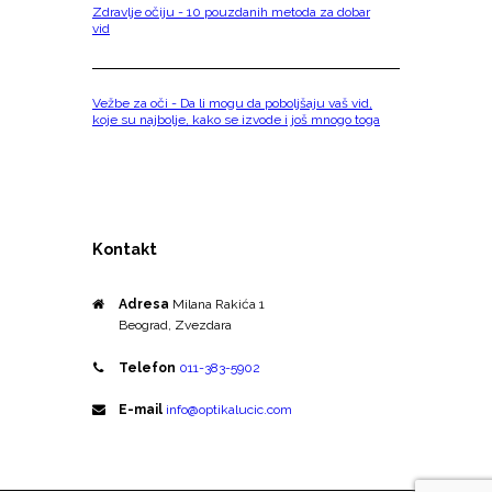
Zdravlje očiju - 10 pouzdanih metoda za dobar
vid
Vežbe za oči - Da li mogu da poboljšaju vaš vid,
koje su najbolje, kako se izvode i još mnogo toga
Kontakt
Adresa
Milana Rakića 1
Beograd, Zvezdara
Telefon
011-383-5902
E-mail
info@optikalucic.com