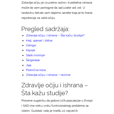
Zdravlje očiju je izuzetno važno i kvalitetna ishrana
može da vam pomogne da sačuvate vaš vid. U
nastavku teksta vam dajemo savete koja je to hrana
najzdravija za vaše očiju.
Pregled sadržaja:
Zdravlje očiju i ishrana – Šta kažu studije?
Kelj, spanać i blitva
Ostrige
Kajsije
Slatki krompir
Šargarepa
Jaja
Pšenična klica
Zdravlje očiju i ishrana – rezime
Zdravlje očiju i ishrana –
Šta kažu studije?
Procene sugerišu da gotovo 10% populacije u Evropi
i SAD ima neku vrstu funkcionalnog problema sa
vidom. Gubitak vida je među 10 najvećih