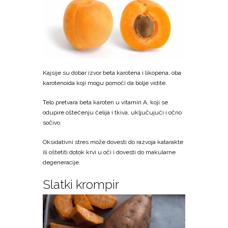
Kajsije su dobar izvor beta karotena i likopena, oba
karotenoida koji mogu pomoći da bolje vidite.
Telo pretvara beta karoten u vitamin A, koji se
odupire oštećenju ćelija i tkiva, uključujući i očno
sočivo.
Oksidativni stres može dovesti do razvoja katarakte
ili oštetiti dotok krvi u oči i dovesti do makularne
degeneracije.
Slatki krompir