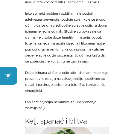
invaliditeta kod odraslih u zemljama EU i SAD.
Iako su neki problemi ozbiljniji i ne postoji
adekvatna prevencija, postoje stvari koje se mogu
učiniti da se unapredi opšte zdravlje očiju, a dobra
ishrana je jedna od njih. Studije su pokazale da
uzimanje visoke doze hranljivih materija poput:
luteina, omega 3 masnih kiselina i likopena može
pomoći u smanjenju rizika od razvoja makularne
degeneracije do 25 procenata. Stručnjaci kažu da
se potencijalne koristi tu ne završavaju.
Dobra ishrana utiče na celo telo. Iste namirnice koje
preventivno deluju na zdravlje očiju, pozitivno će
uticati i na druge sisteme u telu. Sve funkcioniše
sinergijski.
Evo šest najboljih namirnica za unapređenje
zdravlja očiju.
Kelj, spanać i blitva