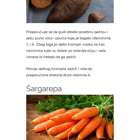
Preporučuje se da ljudi obrate posebnu pažnju i
jedu puno voća i povrća koje je bogato vitaminima
C i A. Zbog toga je slatki krompir visoko na listi
namirnica koje su dobre za zdravlje očiju i vaša
ishrana bi trebalo da ga sadrži.
Porcija slatkog krompira sadrži i više od
preporučene dnevne doze vitamina A.
Šargarepa