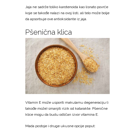
Jaja ne sadrže toliko karotenoida kao lisnato povrće
koje se takođe nalazi na ovoj listi, ali telo može bolje
da apsorbuje ove antioksidante iz jaja.
Pšenična klica
Vitamin E može usporiti makularnu degeneraciju (i
takođe može) smanjiti rizik od katarakte. Pšenične
klice mogu da budu odličan izvor vitamina E.
Mada postoje i druge ukusne opcije poput: