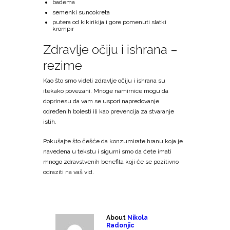
badema
semenki suncokreta
putera od kikirikija i gore pomenuti slatki
krompir
Zdravlje očiju i ishrana –
rezime
Kao što smo videli zdravlje očiju i ishrana su
itekako povezani. Mnoge namirnice mogu da
doprinesu da vam se uspori napredovanje
određenih bolesti ili kao prevencija za stvaranje
istih.
Pokušajte što češće da konzumirate hranu koja je
navedena u tekstu i sigurni smo da ćete imati
mnogo zdravstvenih benefita koji će se pozitivno
odraziti na vaš vid.
About
Nikola
Radonjic