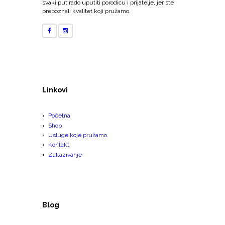
svaki put rado uputiti porodicu i prijatelje, jer ste
prepoznali kvalitet koji pružamo.
Linkovi
Početna
Shop
Usluge koje pružamo
Kontakt
Zakazivanje
Blog