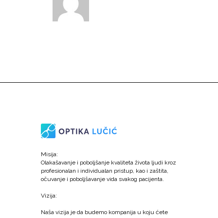
Misija:
Olakašavanje i poboljšanje kvaliteta života ljudi kroz
profesionalan i individualan pristup, kao i zaštita,
očuvanje i poboljšavanje vida svakog pacijenta.
Vizija:
Naša vizija je da budemo kompanija u koju ćete