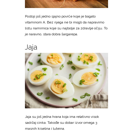
Postoji još jedno sjajno povrće koje je bogato
vitaminom A. Bez njega ne bi mogli da napravimo
listu namirnica koje su najbolje za zdravlje očiju. To
je naravno, stara dobra šargarepa.
Jaja
Jaja su još jedna hrana koja ima relativno visok
sadržaj cinka. Takođe su dobar izvor omega 3
masnih kiselina i luteina.