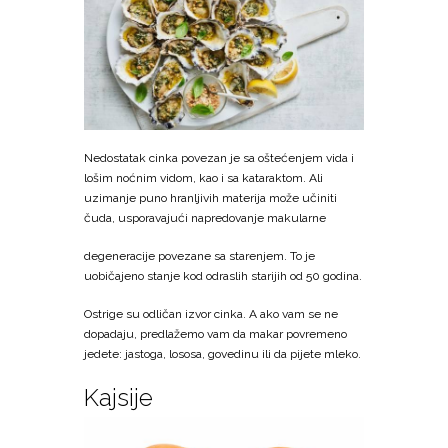
Nedostatak cinka povezan je sa oštećenjem vida i
lošim noćnim vidom, kao i sa kataraktom. Ali
uzimanje puno hranljivih materija može učiniti
čuda, usporavajući napredovanje makularne
degeneracije povezane sa starenjem. To je
uobičajeno stanje kod odraslih starijih od 50 godina.
Ostrige su odličan izvor cinka. A ako vam se ne
dopadaju, predlažemo vam da makar povremeno
jedete: jastoga, lososa, govedinu ili da pijete mleko.
Kajsije