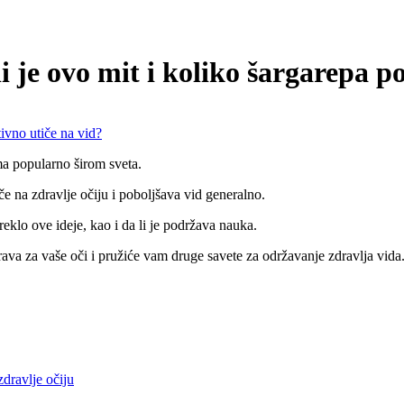
i je ovo mit i koliko šargarepa p
ma popularno širom sveta.
e na zdravlje očiju i poboljšava vid generalno.
eklo ove ideje, kao i da li je podržava nauka.
rava za vaše oči i pružiće vam druge savete za održavanje zdravlja vida
zdravlje očiju