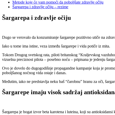
Metode koje će vam pomoći da poboljšate zdravlje očiju
Šargarepa i zdravlje očiju – rezime
Šargarepa i zdravlje očiju
Dugo se verovalo da konzumiranje šargarepe pozitivno utiče na zdravl
Iako u tome ima istine, veza između šargarepe i vida potiče iz mita.
Tokom Drugog svetskog rata, piloti britanskog “Kraljevskog vazduhoplov
vizuelna preciznost pilota – posebno noću – pripisana je jedenju šarga
Ovo je dovelo do dugogodišnje propagandne kampanje koja je promovisa
poboljšanog noćnog vida ostaje i danas.
Međutim, iako ne predstavlja neku baš “čarobnu” hranu za oči, šargare
Šargarepe imaju visok sadržaj antioksidana
Šargarepa je bogat izvor beta karotena i luteina, koji su antioksidans