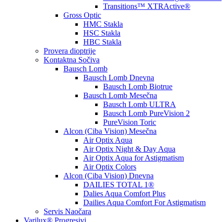
Transitions™ XTRActive®
Gross Optic
HMC Stakla
HSC Stakla
HBC Stakla
Provera dioptrije
Kontaktna Sočiva
Bausch Lomb
Bausch Lomb Dnevna
Bausch Lomb Biotrue
Bausch Lomb Mesečna
Bausch Lomb ULTRA
Bausch Lomb PureVision 2
PureVision Toric
Alcon (Ciba Vision) Mesečna
Air Optix Aqua
Air Optix Night & Day Aqua
Air Optix Aqua for Astigmatism
Air Optix Colors
Alcon (Ciba Vision) Dnevna
DAILIES TOTAL 1®
Dalies Aqua Comfort Plus
Dailies Aqua Comfort For Astigmatism
Servis Naočara
Varilux® Progresivi