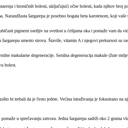
tarenja i hroničnih bolesti, uključujući očne bolesti, kada njihov broj p
a. Narandžasta šargarepa je posebno bogata beta karotenom, koji vaše 
ubičasti pigment osetljiv na svetlost u ćelijama oka i pomaže vam da vid
nu šargarepu umesto sirovu. Štaviše, vitamin A i njegovi prekursori su ra
senilne makularne degeneracije. Senilna degeneracija makule (žute mrlje
u bolest.
što bi trebali da je često jedete. Većina istraživanja je fokusirano na nj
o pomaže u sprečavanju zatvora. Jedna šargarepa sadrži oko 2 grama v