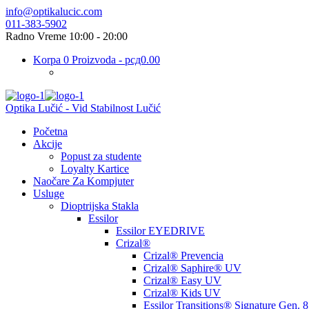
info@optikalucic.com
011-383-5902
Radno Vreme 10:00 - 20:00
Korpa
0 Proizvoda
-
рсд0.00
Optika Lučić - Vid Stabilnost Lučić
Početna
Akcije
Popust za studente
Loyalty Kartice
Naočare Za Kompjuter
Usluge
Dioptrijska Stakla
Essilor
Essilor EYEDRIVE
Crizal®
Crizal® Prevencia
Crizal® Saphire® UV
Crizal® Easy UV
Crizal® Kids UV
Essilor Transitions® Signature Gen. 8