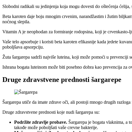
Slobodni radikali su jedinjenja koja mogu dovesti do oštećenja ćelija, s
Beta karoten daje boju mnogim crvenim, narandžastim i žutim biljkam
noćnog slepila.
Vitamin A je neophodan za formiranje rodopsina, koji je crvenkasto-lj
Vaše telo apsorbuje i koristi beta karoten efikasnije kada jedete kuva
poboljšava apsorpciju.
Žuta šargarepa sadrži najviše luteina, koji može pomoći u prevenciji 
Ishrana bogata luteinom može biti posebno dobra kao prevencija za ov
Druge zdravstvene prednosti šargarepe
Šargarepa utiče da imate zdrave oči, ali postoji mnogo drugih razloga za
Druge zdravstvene prednosti koje nudi šargarepa su:
Podržite zdravlje probave.
Šargarepa je bogata vlaknima, a t
takođe može poboljšati vaše crevne bakterije.