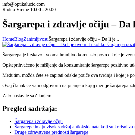
info@optikalucic.com
Radno Vreme 10:00 - 20:00
Šargarepa i zdravlje očiju – Da l
Home
Blog
Zanimljivosti
Šargarepa i zdravlje očiju – Da li je...
Šargarepa je hrskavo i veoma hranljivo korenasto povrće koje je veo
Opšteprihvaćeno je mišljenje da konzumiranje šargarepe pozitivno utič
Međutim, možda ćete se zapitati odakle potiče ova tvrdnja i koje je por
Ovaj članak će vam odgovoriti na pitanje u kojoj meri je šargarepa zd
Zato nastavite sa čitanjem.
Pregled sadržaja:
Šargarepa i zdravlje očiju
Šargarepe imaju visok sadržaj antioksidanata koji su korisni za 
Druge zdravstvene prednosti šargarepe