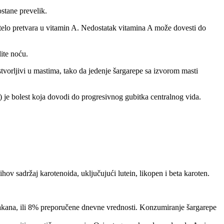
ostane prevelik.
telo pretvara u vitamin A. Nedostatak vitamina A može dovesti do
ite noću.
stvorljivi u mastima, tako da jedenje šargarepe sa izvorom masti
) je bolest koja dovodi do progresivnog gubitka centralnog vida.
ihov sadržaj karotenoida, uključujući lutein, likopen i beta karoten.
lakana, ili 8% preporučene dnevne vrednosti. Konzumiranje šargarepe