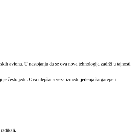
skih aviona. U nastojanju da se ova nova tehnologija zadrži u tajnosti,
i je često jedu. Ova ulepšana veza između jedenja šargarepe i
radikali.