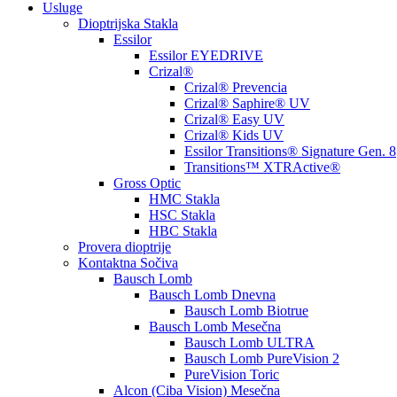
Usluge
Dioptrijska Stakla
Essilor
Essilor EYEDRIVE
Crizal®
Crizal® Prevencia
Crizal® Saphire® UV
Crizal® Easy UV
Crizal® Kids UV
Essilor Transitions® Signature Gen. 8
Transitions™ XTRActive®
Gross Optic
HMC Stakla
HSC Stakla
HBC Stakla
Provera dioptrije
Kontaktna Sočiva
Bausch Lomb
Bausch Lomb Dnevna
Bausch Lomb Biotrue
Bausch Lomb Mesečna
Bausch Lomb ULTRA
Bausch Lomb PureVision 2
PureVision Toric
Alcon (Ciba Vision) Mesečna