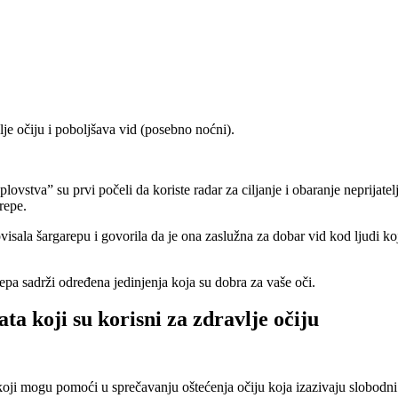
je očiju i poboljšava vid (posebno noćni).
stva” su prvi počeli da koriste radar za ciljanje i obaranje neprijatelj
repe.
la šargarepu i govorila da je ona zaslužna za dobar vid kod ljudi koj
pa sadrži određena jedinjenja koja su dobra za vaše oči.
ta koji su korisni za zdravlje očiju
i koji mogu pomoći u sprečavanju oštećenja očiju koja izazivaju slobodni 