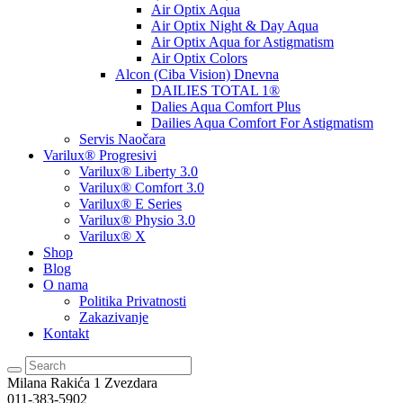
Air Optix Aqua
Air Optix Night & Day Aqua
Air Optix Aqua for Astigmatism
Air Optix Colors
Alcon (Ciba Vision) Dnevna
DAILIES TOTAL 1®
Dalies Aqua Comfort Plus
Dailies Aqua Comfort For Astigmatism
Servis Naočara
Varilux® Progresivi
Varilux® Liberty 3.0
Varilux® Comfort 3.0
Varilux® E Series
Varilux® Physio 3.0
Varilux® X
Shop
Blog
O nama
Politika Privatnosti
Zakazivanje
Kontakt
Milana Rakića 1
Zvezdara
011-383-5902