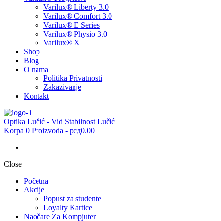
Varilux® Liberty 3.0
Varilux® Comfort 3.0
Varilux® E Series
Varilux® Physio 3.0
Varilux® X
Shop
Blog
O nama
Politika Privatnosti
Zakazivanje
Kontakt
Optika Lučić - Vid Stabilnost Lučić
Korpa
0 Proizvoda
-
рсд0.00
Close
Početna
Akcije
Popust za studente
Loyalty Kartice
Naočare Za Kompjuter