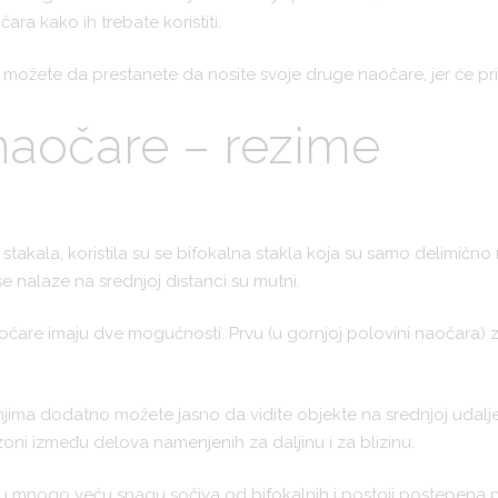
ara kako ih trebate koristiti.
 možete da prestanete da nosite svoje druge naočare, jer će pri
naočare – rezime
 stakala, koristila su se bifokalna stakla koja su samo delimično
i se nalaze na srednjoj distanci su mutni.
čare imaju dve mogućnosti. Prvu (u gornjoj polovini naočara) za
 njima dodatno možete jasno da vidite objekte na srednjoj udalje
 zoni između delova namenjenih za daljinu i za blizinu.
maju mnogo veću snagu sočiva od bifokalnih i postoji postepen