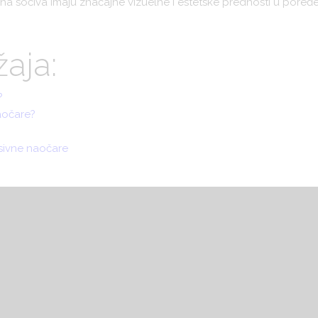
a sočiva imaju značajne vizuelne i estetske prednosti u poređen
aja:
?
aočare?
sivne naočare