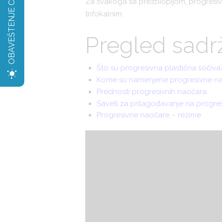
OBAVEŠTENJE CoV2
Za svakoga sa prezbiopijom, progresivn
trifokalnim.
Pregled sadrž
Što su progresivna plastična sočiva
Kome su namenjene progresivne n
Prednosti progresivnih naočara
Saveti za prilagođavanje na progre
Progresivne naočare – rezime