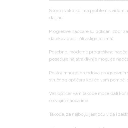
Skoro svako ko ima problem s vidom na
daljinu.
Progresive naočare su odličan izbor z
dalekovidosti i/ili astigmatizma).
Posebno, moderne progresivne naočare s
poseduje najatraktivnije moguće naočar
Postoji mnogo brendova progresivnih soč
stručnog optičara koji će vam pomoći
Vaš optičar vam takođe može dati kori
o svojim naočarima.
Takođe, za najbolju jasnoću vida i zašti