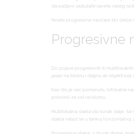
da pažljivo saslušate savete vašeg optič
Nosite progresivne naočare što češće i
Progresivne 
Do pojave progresivnih ili multifokalnih
jasan na blizinu i daljinu ali objekti koj
Kao što je već pomenuto, bifokalne nao
polovini) za vid na blizinu.
Multifokalna stakla idu korak dalje. Sa
stakla nalazi se u tankoj horizontalnoj
Progresivna stakla, s druge strane, i