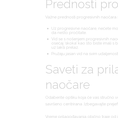
Prednosti pr
Važne prednosti progresivnih naočara 
Uz progresivne naočare, nećete mora
da nešto pročitate.
Vid se s nošenjem progresivnih naoča
osećaj ‘skoka’ kao što biste imali s
uz lakši prelaz.
Pružaju jasan vid na svim udaljenost
Saveti za pri
naočare
Odaberite optiku koja će vas stručno v
savršeno centrirana .Izbegavajte prejeft
Vreme prilagođavanja obično traje od j