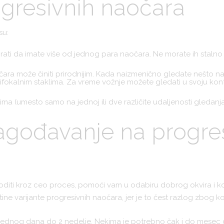
ogresivnih naočara
su:
ti da imate više od jednog para naočara. Ne morate ih stalno st
ra može činiti prirodnijim. Kada naizmenično gledate nešto na bl
 bifokalnim staklima. Za vreme vožnje možete gledati u svoju kont
ima (umesto samo na jednoj ili dve različite udaljenosti gledanja
lagođavanje na progre
oditi kroz ceo proces, pomoći vam u odabiru dobrog okvira i koj
ine varijante progresivnih naočara, jer je to čest razlog zbog ko
ednog dana do 2 nedelje. Nekima je potrebno čak i do mesec dana