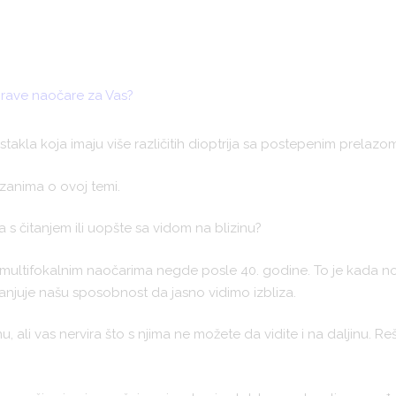
stakla koja imaju više različitih dioptrija sa postepenim prelazom 
 zanima o ovoj temi.
 s čitanjem ili uopšte sa vidom na blizinu?
a multifokalnim naočarima negde posle 40. godine. To je kada 
anjuje našu sposobnost da jasno vidimo izbliza.
u, ali vas nervira što s njima ne možete da vidite i na daljinu. 