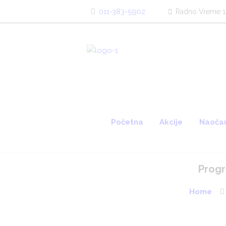
011-383-5902
Radno Vreme 1
Početna
Akcije
Naočar
Progr
Home