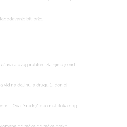
lagođavanje biti brže.
 rešavala ovaj problem. Sa njima je vid
 vid na daljinu, a drugu (u donjoj
nosti. Ovaj “srednji” deo multifokalnog
a promena od tačke do tačke preko