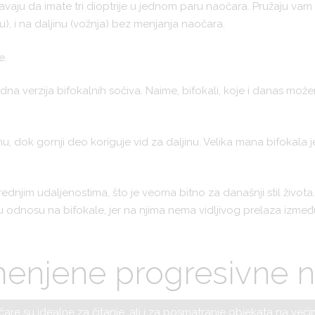
aju da imate tri dioptrije u jednom paru naočara. Pružaju vam bis
), i na daljinu (vožnja) bez menjanja naočara.
e.
dna verzija bifokalnih sočiva. Naime, bifokali, koje i danas može
nu, dok gornji deo koriguje vid za daljinu. Velika mana bifokala j
ednjim udaljenostima, što je veoma bitno za današnji stil života.
 odnosu na bifokale, jer na njima nema vidljivog prelaza između 
enjene progresivne n
are su idealne za čitanje, ali i za posmatranje objekata na već