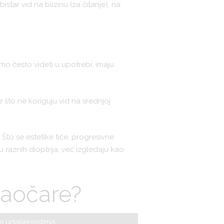
tar vid na blizinu (za čitanje), na
mo često videti u upotrebi, imaju
e što ne koriguju vid na srednjoj
 Što se estetike tiče, progresivne
raznih dioptrija, već izgledaju kao
aočare?
im udaljenostima