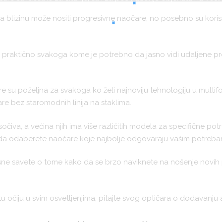
 blizinu može nositi progresivne naočare, no posebno su korisn
a praktično svakoga kome je potrebno da jasno vidi udaljene pr
u poželjna za svakoga ko želi najnoviju tehnologiju u multifok
e bez staromodnih linija na staklima.
iva, a većina njih ima više različitih modela za specifične potr
 da odaberete naočare koje najbolje odgovaraju vašim potreba
sne savete o tome kako da se brzo naviknete na nošenje novih 
tu očiju u svim osvetljenjima, pitajte svog optičara o dodavanju 