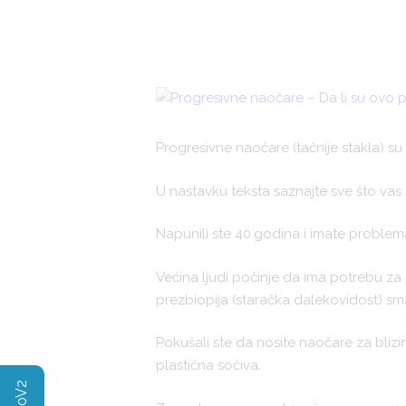
Progresivne naočare (tačnije stakla) su 
U nastavku teksta saznajte sve što vas
Napunili ste 40.godina i imate problema
Većina ljudi počinje da ima potrebu z
prezbiopija (staračka dalekovidost) sm
Pokušali ste da nosite naočare za blizin
plastična sočiva.