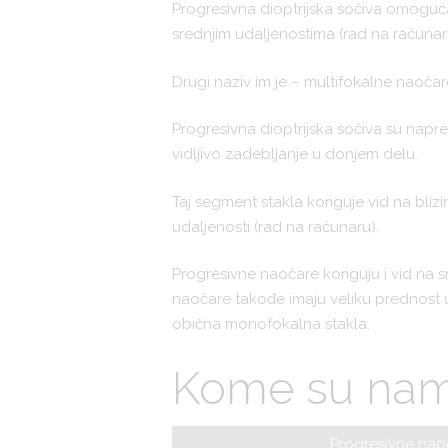
Progresivna dioptrijska sočiva omogućav
srednjim udaljenostima (rad na računaru
Drugi naziv im je – multifokalne naočar
Progresivna dioptrijska sočiva su napre
vidljivo zadebljanje u donjem delu.
Taj segment stakla koriguje vid na blizi
udaljenosti (rad na računaru).
Progresivne naočare koriguju i vid na sr
naočare takođe imaju veliku prednost u
obična monofokalna stakla.
Kome su nam
Progresivne naoč