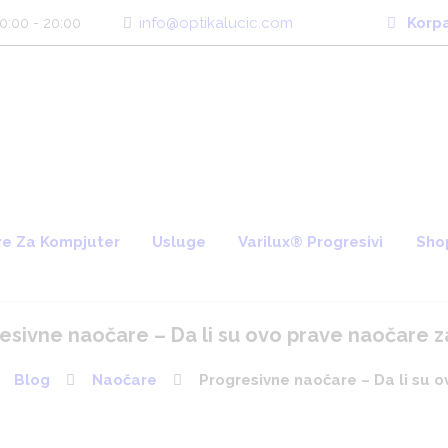
info@optikalucic.com
Korp
0:00 - 20:00
e Za Kompjuter
Usluge
Varilux® Progresivi
Sho
esivne naočare – Da li su ovo prave naočare z
Blog
Naočare
Progresivne naočare – Da li su ov