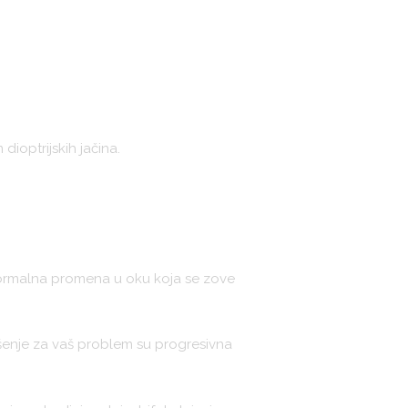
dioptrijskih jačina.
normalna promena u oku koja se zove
Rešenje za vaš problem su progresivna