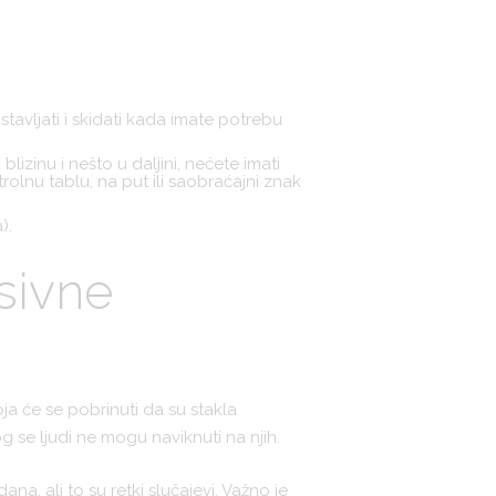
avljati i skidati kada imate potrebu
izinu i nešto u daljini, nećete imati
rolnu tablu, na put ili saobraćajni znak
).
sivne
a će se pobrinuti da su stakla
g se ljudi ne mogu naviknuti na njih.
, ali to su retki slučajevi. Važno je