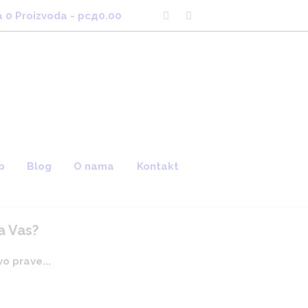
a
0 Proizvoda
-
рсд0.00
p
Blog
O nama
Kontakt
a Vas?
o prave...