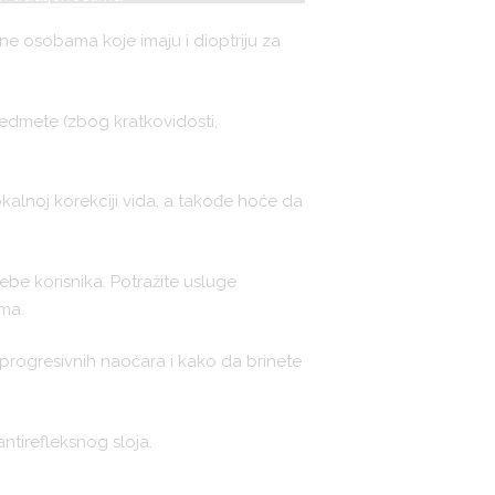
e osobama koje imaju i dioptriju za
edmete (zbog kratkovidosti,
alnoj korekciji vida, a takođe hoće da
ebe korisnika. Potražite usluge
ma.
progresivnih naočara i kako da brinete
antirefleksnog sloja.