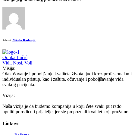
About
Nikola Radonjic
Optika Lučić
Vidi, Nosi, Voli
Misija:
Olakašavanje i poboljšanje kvaliteta života ljudi kroz profesionalan i
individualan pristup, kao i zaštita, očuvanje i poboljšavanje vida
svakog pacijenta.
Vizija:
Naša vizija je da budemo kompanija u koju ćete svaki put rado
uputiti porodicu i prijatelje, jer ste prepoznali kvalitet koji pružamo.
Linkovi