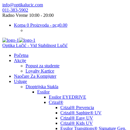
info@optikalucic.com
011-383-5902
Radno Vreme 10:00 - 20:00
Korpa
0 Proizvoda
-
рсд0.00
Optika Lučić - Vid Stabilnost Lučić
Početna
Akcije
Popust za studente
Loyalty Kartice
Naočare Za Kompjuter
Usluge
Dioptrijska Stakla
Essilor
Essilor EYEDRIVE
Crizal®
Crizal® Prevencia
Crizal® Saphire® UV
Crizal® Easy UV
Crizal® Kids UV
Essilor Transitions® Signature Gen.