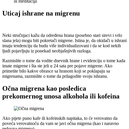
ili meditacija
Uticaj ishrane na migrenu
Neki stručnjaci kažu da određena hrana (posebno stari sirevi i vrlo
slana jela) mogu biti pokretači migrene. Istina je, da okidači u ishrani
imaju tendenciju da budu više individualizovani i da se kod nekih
ljudi pojavljuju iz ponekad neobjašnjivih razloga.
Razmislite o tome da vodite dnevnik hrane i evidenciju o tome kada
imate migrene i šta ste jeli u 24 sata pre pojave migrene. Ako
primetite bilo kakve obrasce sa hranom koji se poklapaju sa
migrenama, razmislite o tome da prilagodite svoju ishranu.
Očna migrena kao posledica
prekomernog unosa alkohola ili kofeina
Ako pijete puno kafe ili kofeinskih napitaka, to će verovatno da
poveća verovatnoću da vam se javi očna migrena (kao i naravno
redovna migrena).