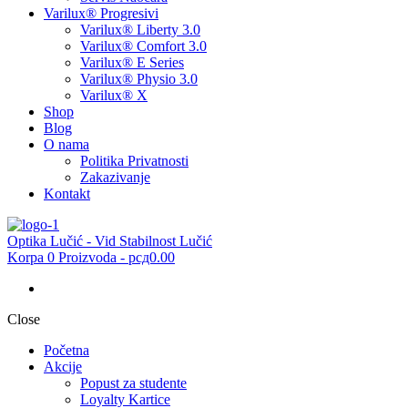
Varilux® Progresivi
Varilux® Liberty 3.0
Varilux® Comfort 3.0
Varilux® E Series
Varilux® Physio 3.0
Varilux® X
Shop
Blog
O nama
Politika Privatnosti
Zakazivanje
Kontakt
Optika Lučić - Vid Stabilnost Lučić
Korpa
0 Proizvoda
-
рсд0.00
Close
Početna
Akcije
Popust za studente
Loyalty Kartice