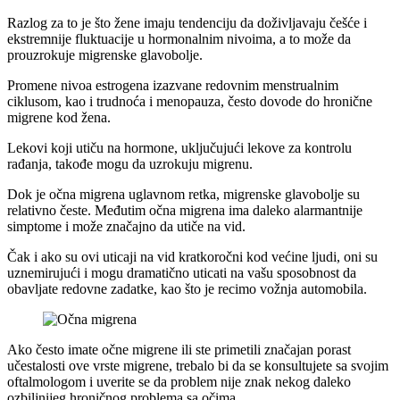
Razlog za to je što žene imaju tendenciju da doživljavaju češće i
ekstremnije fluktuacije u hormonalnim nivoima, a to može da
prouzrokuje migrenske glavobolje.
Promene nivoa estrogena izazvane redovnim menstrualnim
ciklusom, kao i trudnoća i menopauza, često dovode do hronične
migrene kod žena.
Lekovi koji utiču na hormone, uključujući lekove za kontrolu
rađanja, takođe mogu da uzrokuju migrenu.
Dok je očna migrena uglavnom retka, migrenske glavobolje su
relativno česte. Međutim očna migrena ima daleko alarmantnije
simptome i može značajno da utiče na vid.
Čak i ako su ovi uticaji na vid kratkoročni kod većine ljudi, oni su
uznemirujući i mogu dramatično uticati na vašu sposobnost da
obavljate redovne zadatke, kao što je recimo vožnja automobila.
Ako često imate očne migrene ili ste primetili značajan porast
učestalosti ove vrste migrene, trebalo bi da se konsultujete sa svojim
oftalmologom i uverite se da problem nije znak nekog daleko
ozbiljnijeg hroničnog problema sa očima.