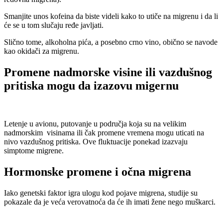
Smanjite unos kofeina da biste videli kako to utiče na migrenu i da li
će se u tom slučaju ređe javljati.
Slično tome, alkoholna pića, a posebno crno vino, obično se navode
kao okidači za migrenu.
Promene nadmorske visine ili vazdušnog
pritiska mogu da izazovu migernu
Letenje u avionu, putovanje u područja koja su na velikim
nadmorskim visinama ili čak promene vremena mogu uticati na
nivo vazdušnog pritiska. Ove fluktuacije ponekad izazvaju
simptome migrene.
Hormonske promene i očna migrena
Iako genetski faktor igra ulogu kod pojave migrena, studije su
pokazale da je veća verovatnoća da će ih imati žene nego muškarci.