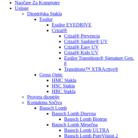
Naočare Za Kompjuter
Usluge
Dioptrijska Stakla
Essilor
Essilor EYEDRIVE
Crizal®
Crizal® Prevencia
Crizal® Saphire® UV
Crizal® Easy UV
Crizal® Kids UV
Essilor Transitions® Signature Gen.
8
Transitions™ XTRActive®
Gross Optic
HMC Stakla
HSC Stakla
HBC Stakla
Provera dioptrije
Kontaktna Sočiva
Bausch Lomb
Bausch Lomb Dnevna
Bausch Lomb Biotrue
Bausch Lomb Mesečna
Bausch Lomb ULTRA
Bausch Lomb PureVision 2