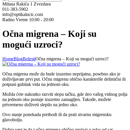
Milana Rakića 1
Zvezdara
011-383-5902
info@optikalucic.com
Radno Vreme 10:00 - 20:00
Očna migrena – Koji su
mogući uzroci?
Home
Blog
Bolesti
Očna migrena – Koji su mogući uzroci?
Očna migrena može da bude izuzetno neprijatna, posebno ako je
doživljavate prvi put. Očnu migrenu obično karakteriše delimični ili
potpuni gubitak vida na jednom oku.
Možda ćete nakratko razviti slepu tačku, gde deo vašeg vidnog polja
na jednom oku postaje izuzetno zamagljen. Takođe, možete
privremeno doživeti slepilo na jedno oko.
Ovo stanje ponekada prethodi ili da prati stvarnu migrensku
glavobolju.
Dobra vest je da i očna migrena obično prolazi u roku od sat