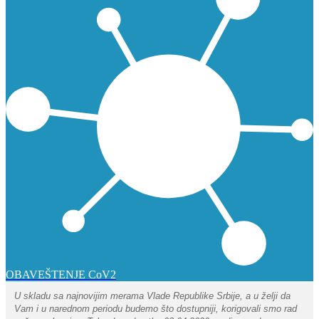
OBAVEŠTENJE CoV2
U skladu sa najnovijim merama Vlade Republike Srbije, a u želji da
Vam i u narednom periodu budemo što dostupniji, korigovali smo rad