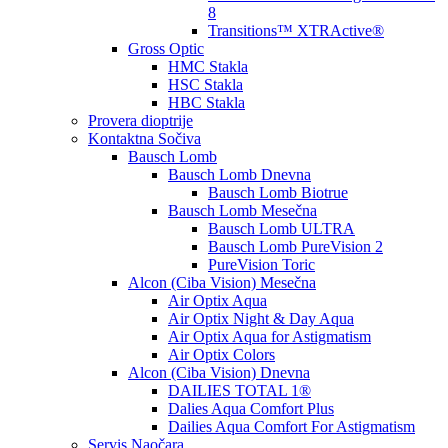
8
Transitions™ XTRActive®
Gross Optic
HMC Stakla
HSC Stakla
HBC Stakla
Provera dioptrije
Kontaktna Sočiva
Bausch Lomb
Bausch Lomb Dnevna
Bausch Lomb Biotrue
Bausch Lomb Mesečna
Bausch Lomb ULTRA
Bausch Lomb PureVision 2
PureVision Toric
Alcon (Ciba Vision) Mesečna
Air Optix Aqua
Air Optix Night & Day Aqua
Air Optix Aqua for Astigmatism
Air Optix Colors
Alcon (Ciba Vision) Dnevna
DAILIES TOTAL 1®
Dalies Aqua Comfort Plus
Dailies Aqua Comfort For Astigmatism
Servis Naočara