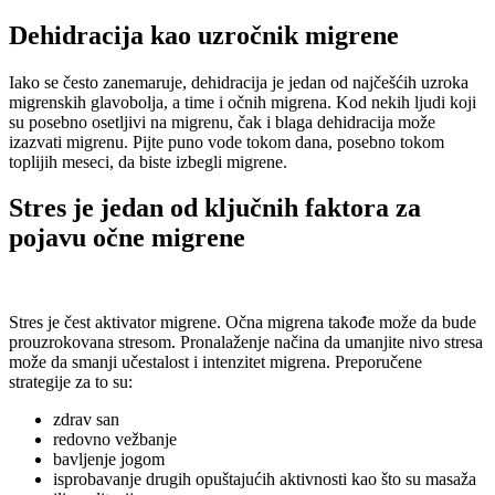
Dehidracija kao uzročnik migrene
Iako se često zanemaruje, dehidracija je jedan od najčešćih uzroka
migrenskih glavobolja, a time i očnih migrena. Kod nekih ljudi koji
su posebno osetljivi na migrenu, čak i blaga dehidracija može
izazvati migrenu. Pijte puno vode tokom dana, posebno tokom
toplijih meseci, da biste izbegli migrene.
Stres je jedan od ključnih faktora za
pojavu očne migrene
Stres je čest aktivator migrene. Očna migrena takođe može da bude
prouzrokovana stresom. Pronalaženje načina da umanjite nivo stresa
može da smanji učestalost i intenzitet migrena. Preporučene
strategije za to su:
zdrav san
redovno vežbanje
bavljenje jogom
isprobavanje drugih opuštajućih aktivnosti kao što su masaža