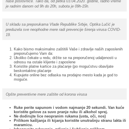
naše poslovnice. Tako da, od petka 03.04.2020. godine, radno vreme
je radnim danom od 9h do 20h, subota je 09h-15h.
U skladu sa preporukama Vlade Republike Srbije, Optika Lučić je
preduzela sve neophodne mere radi prevencije širenja virusa COVID-
19.
Kako bismo maksimalno zaštitili Vaše i zdravlje naših zaposlenih
preporučujemo Vam da:
Ukoliko čekate u redu, držite se na preporučenoj udaljenosti u
odnosu na ostale klijente i zaposlene
Koristite platne kartice za plaćanje (po mogućstvu obavljate
beskontaktno plaćanje
Kupujete online bez odlaska na prodajno mesto kada je god to
moguće.
Opšte preventivne mere zaštite od korona virusa
Ruke perite sapunom i vodom najmanje 20 sekundi. Van kuće
koristite gelove za suvo pranje ruku ili alkohol sprej.
Ne dodirujte lice neopranim rukama (usta, oči, nos)
Prilikom kašljanja ili kijanja koristite unutrašnju stranu lakta ili
maramicu.