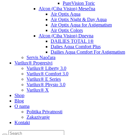
PureVision Toric
Alcon (Ciba Vision) Mesečna
Air Optix Aqua
Air Optix Night & Day Aqua
Air Optix Aqua for Astigmatism
Air Optix Colors
Alcon (Ciba Vision) Dnevna
DAILIES TOTAL 1®
Dalies Aqua Comfort Plus
Dailies Aqua Comfort For Astigmatism
Servis Naočara
Varilux® Progresivi
Varilux® Liberty 3.0
Varilux® Comfort 3.0
Varilux® E Series
Varilux® Physio 3.0
Varilux® X
Shop
Blog
O nama
Politika Privatnosti
Zakazivanje
Kontakt