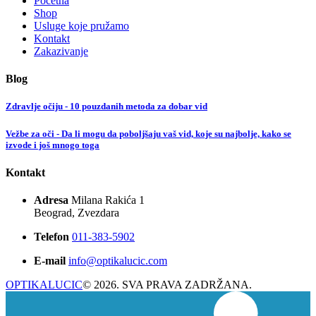
Početna
Shop
Usluge koje pružamo
Kontakt
Zakazivanje
Blog
Zdravlje očiju - 10 pouzdanih metoda za dobar vid
Vežbe za oči - Da li mogu da poboljšaju vaš vid, koje su najbolje, kako se
izvode i još mnogo toga
Kontakt
Adresa
Milana Rakića 1
Beograd, Zvezdara
Telefon
011-383-5902
E-mail
info@optikalucic.com
OPTIKALUCIC
© 2026. SVA PRAVA ZADRŽANA.