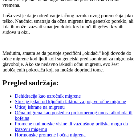
vremena.
Loša vest je da je određivanje tačnog uzroka ovog poremećaja jako
teško. Naučnici smatraju da očna migrena ima genetsko poreklo, ali
i da ih može izazvati smanjen dotok krvi u oči ili grčevi krvnih
sudova u oku.
Međutim, smatra se da postoje specifični „okidači“ koji dovode do
očne migrene kod ljudi koji su genetski predisponirani za migrenske
glavobolje. Ako ste nedavno iskusili očnu migrenu, evo šest
uobičajenih pokretača koji su možda doprineli tome.
Pregled sadržaja:
Dehidracija kao uzročnik migrene
Stres je jedan od ključnih faktora za pojavu očne migrene
Uticaj ishrane na migrenu
Očna migrena kao posledica prekomernog unosa alkohola ili
kofeina
Promene nadmorske visine ili vazdušnog pritiska mogu da
izazovu migernu
Hormonske promene i očna migrena