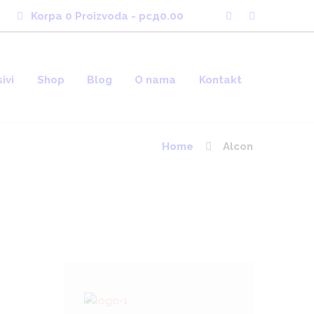
Korpa
0 Proizvoda
-
рсд0.00
ivi
Shop
Blog
O nama
Kontakt
Home
Alcon