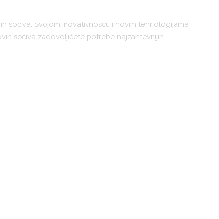
ih sočiva. Svojom inovativnošću i novim tehnologijama
vih sočiva zadovoljićete potrebe najzahtevnijih