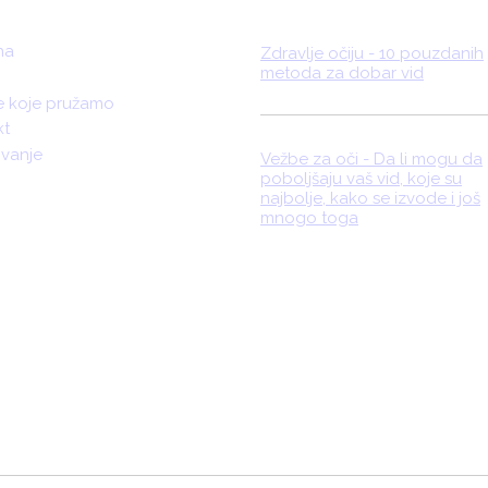
na
Zdravlje očiju - 10 pouzdanih
metoda za dobar vid
e koje pružamo
kt
ivanje
Vežbe za oči - Da li mogu da
poboljšaju vaš vid, koje su
najbolje, kako se izvode i još
mnogo toga