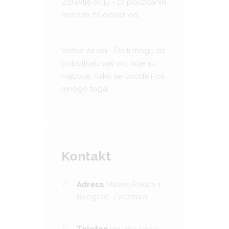
Zdravlje očiju - 10 pouzdanih
metoda za dobar vid
Vežbe za oči - Da li mogu da
poboljšaju vaš vid, koje su
najbolje, kako se izvode i još
mnogo toga
Kontakt
Adresa
Milana Rakića 1
Beograd, Zvezdara
Telefon
011-383-5902