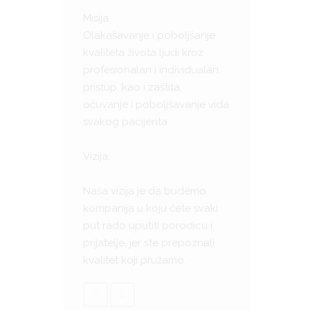
Misija:
Olakašavanje i poboljšanje
kvaliteta života ljudi kroz
profesionalan i individualan
pristup, kao i zaštita,
očuvanje i poboljšavanje vida
svakog pacijenta.
Vizija:
Naša vizija je da budemo
kompanija u koju ćete svaki
put rado uputiti porodicu i
prijatelje, jer ste prepoznali
kvalitet koji pružamo.