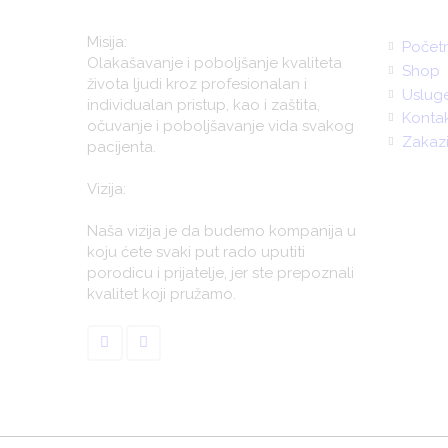
Misija:
Počet
Olakašavanje i poboljšanje kvaliteta
Shop
života ljudi kroz profesionalan i
Uslug
individualan pristup, kao i zaštita,
Konta
očuvanje i poboljšavanje vida svakog
Zakaz
pacijenta.
Vizija:
Naša vizija je da budemo kompanija u
koju ćete svaki put rado uputiti
porodicu i prijatelje, jer ste prepoznali
kvalitet koji pružamo.