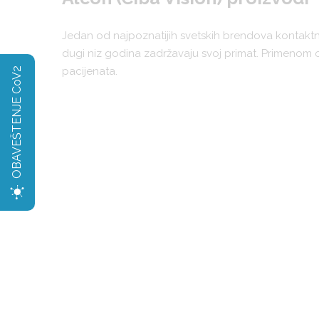
Jedan od najpoznatijih svetskih brendova kontaktn
dugi niz godina zadržavaju svoj primat. Primenom o
pacijenata.
OBAVEŠTENJE CoV2