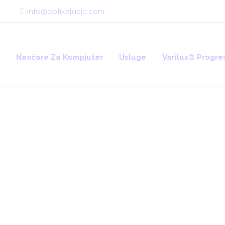
info@optikalucic.com
Naočare Za Kompjuter
Usluge
Varilux® Progres