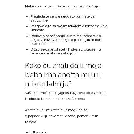
Neke stvari koje možete da uradite uključuju:
Pregledajte se pre nego što planirate da
zatrudnite
Razgovarajte sa svojim lekarom o lekovima koje
uzimate
Redovno posećivanje lekara radi prenatalne
nege (zdravstvena nega koju dobijate tokom
trudnoće)
Držati se dalje od štetnih stvari u okruženju
(koje smo malopre nabrojali)
Kako ću znati da li moja
beba ima anoftalmiju ili
mikroftalmiju?
Vaš lekar može da dijagnostikuje ove bolesti tokom
trudnoće ili nakon rođenja vaše bebe.
Anoftalmija i mikroftalmija mogu da se
dijagnostikuju tokom trudnoće, pomoću ovih
testova:
Ultrazvuk