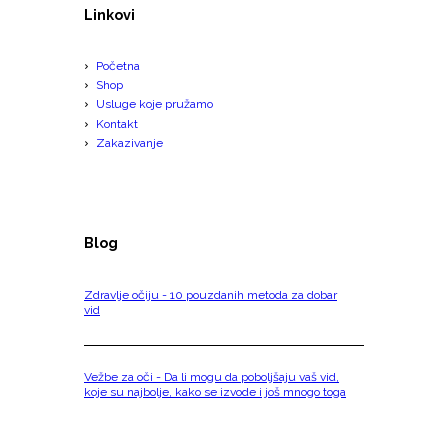
Linkovi
Početna
Shop
Usluge koje pružamo
Kontakt
Zakazivanje
Blog
Zdravlje očiju - 10 pouzdanih metoda za dobar
vid
Vežbe za oči - Da li mogu da poboljšaju vaš vid,
koje su najbolje, kako se izvode i još mnogo toga