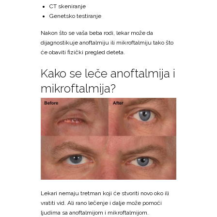
CT skeniranje
Genetsko testiranje
Nakon što se vaša beba rodi, lekar može da
dijagnostikuje anoftalmiju ili mikroftalmiju tako što
će obaviti fizički pregled deteta.
Kako se leče anoftalmija i
mikroftalmija?
Lekari nemaju tretman koji će stvoriti novo oko ili
vratiti vid. Ali rano lečenje i dalje može pomoći
ljudima sa anoftalmijom i mikroftalmijom.