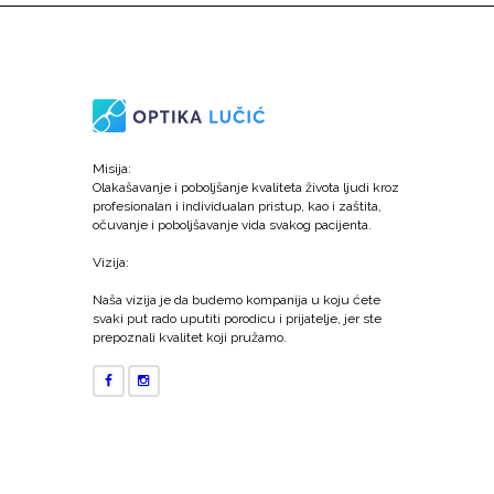
Misija:
Olakašavanje i poboljšanje kvaliteta života ljudi kroz
profesionalan i individualan pristup, kao i zaštita,
očuvanje i poboljšavanje vida svakog pacijenta.
Vizija:
Naša vizija je da budemo kompanija u koju ćete
svaki put rado uputiti porodicu i prijatelje, jer ste
prepoznali kvalitet koji pružamo.