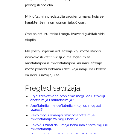
jednog ili oba oka.
Mikroftalmija predstavlja urodjenu manu koja se
karakteriše malom očnom jabučicom.
Obe bolesti su retke i mogu izazvati gubitak vida ili
slepilo.
Ne postoji nijedan vid lečenja koji može stvoriti
novo oko ili vratiti vid ljudima rođenim sa
anoftalmijom ili mikroftalmijom. Ali rano lečenje
može pomoći bebama i deci koja imaju ovu bolest
da rastu i razvijaju se.
Pregled sadržaja:
Koje zdravstvene probleme mogu da uzrokuju
anoftalmija i mikroftalmija?
Anoftalmija i mikroftalmija – koji su mogući
uzroci?
Kako mogu smanjiti rizik od anoftalmije i
mikroftalmije za moju bebu?
Kako ću znati da li moja beba ima anoftalmiju ili
mikroftalmiju?