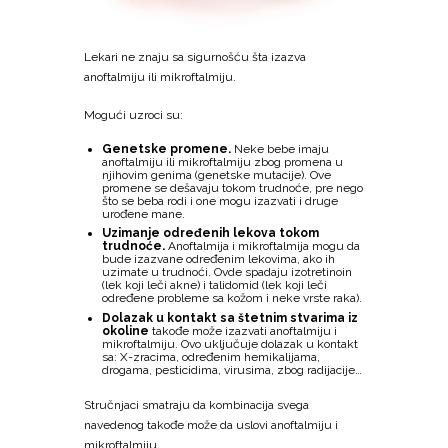
Lekari ne znaju sa sigurnošću šta izazva
anoftalmiju ili mikroftalmiju.
Mogući uzroci su:
Genetske promene.
Neke bebe imaju
anoftalmiju ili mikroftalmiju zbog promena u
njihovim genima (genetske mutacije). Ove
promene se dešavaju tokom trudnoće, pre nego
što se beba rodi i one mogu izazvati i druge
urođene mane.
Uzimanje određenih lekova tokom
trudnoće.
Anoftalmija i mikroftalmija mogu da
bude izazvane određenim lekovima, ako ih
uzimate u trudnoći. Ovde spadaju izotretinoin
(lek koji leči akne) i talidomid (lek koji leči
određene probleme sa kožom i neke vrste raka).
Dolazak u kontakt sa štetnim stvarima iz
okoline
takođe može izazvati anoftalmiju i
mikroftalmiju. Ovo uključuje dolazak u kontakt
sa: X-zracima, određenim hemikalijama,
drogama, pesticidima, virusima, zbog radijacije…
Stručnjaci smatraju da kombinacija svega
navedenog takođe može da uslovi anoftalmiju i
mikroftalmiju.