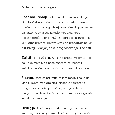
Ovde mogu da pomognu:
Posebni uređaji.
Bebama i deci sa anoftalmijom
ili mikroftalmijom će možda biti potrebni posebni
uređaji, da bi pomogli da njihova očna duplja nastavi
da raste i razvija se. Takođe mogu da nose
protetsko (očnu protezu). Ugradnja protetskog oka
(okularna proteza) gotovo uvek se preporuča nakon
hirurškog uklanjanja oka zbog oštećenja ili bolesti.
Zaštitne naočare.
Bebe rođene sa vidom samo
na 1 oko moraju da nose naočare na recept ili
zaštitne naočare da bi zaštitile to oko od povreda.
Flaster.
Deca sa mikroftalmijom mogu i dalje da
vide u svom manjem oku. Nošenje flastera na
drugom oku može pomoći u jačanju vida na
manjem oku tako što će primorati mozak da ga više
koristi za gledanje.
Hirurgija.
Anoftalmija i mikroftalmija ponekada
zahtevaju operaciju, kako bi očna duplja bila veća