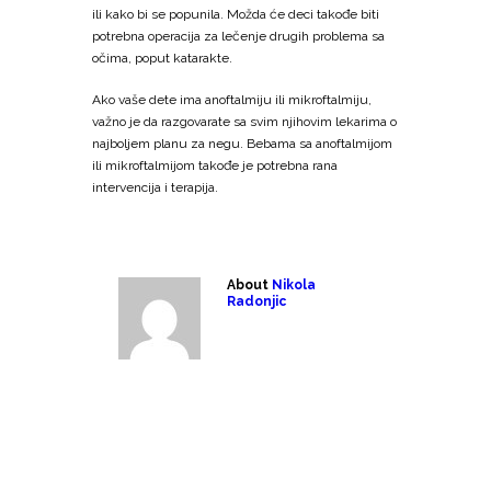
ili kako bi se popunila. Možda će deci takođe biti
potrebna operacija za lečenje drugih problema sa
očima, poput katarakte.
Ako vaše dete ima anoftalmiju ili mikroftalmiju,
važno je da razgovarate sa svim njihovim lekarima o
najboljem planu za negu. Bebama sa anoftalmijom
ili mikroftalmijom takođe je potrebna rana
intervencija i terapija.
About
Nikola
Radonjic