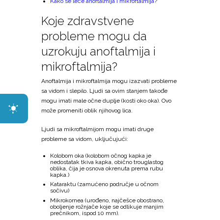
Kako se leče anoftalmija i mikroftalmija?
Koje zdravstvene
probleme mogu da
uzrokuju anoftalmija i
mikroftalmija?
Anoftalmija i mikroftalmija mogu izazvati probleme
sa vidom i slepilo. Ljudi sa ovim stanjem takođe
mogu imati male očne duplje (kosti oko oka). Ovo
može promeniti oblik njihovog lica.
Ljudi sa mikroftalmijom mogu imati druge
probleme sa vidom, uključujući:
Kolobom oka (kolobom očnog kapka je
nedostatak tkiva kapka, obično trouglastog
oblika, čija je osnova okrenuta prema rubu
kapka.)
Kataraktu (zamućeno područje u očnom
sočivu)
Mikrokornea (urođeno, najčešce obostrano,
oboljenje rožnjače koje se odlikuje manjim
prečnikom, ispod 10 mm).